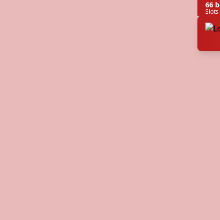
66 b
Slots