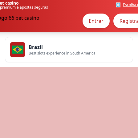
et casino
🌐
Escolha 
 premium e apostas seguras
Entrar
Registr
Brazil
Best slots experience in South America