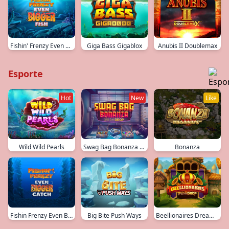
Fishin' Frenzy Even Bigger Fish
Giga Bass Gigablox
Anubis II Doublemax
Esporte
Hot
New
Like
Wild Wild Pearls
Swag Bag Bonanza Dream Drop
Bonanza
Fishin Frenzy Even Bigger Catch
Big Bite Push Ways
Beellionaires Dream Drop