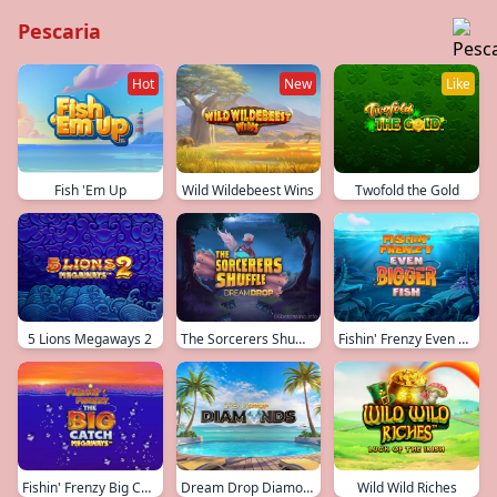
Pescaria
Hot
New
Like
Fish 'Em Up
Wild Wildebeest Wins
Twofold the Gold
5 Lions Megaways 2
The Sorcerers Shuffle Dream Drop
Fishin' Frenzy Even Bigger Fish
Fishin' Frenzy Big Catch Megaways
Dream Drop Diamonds
Wild Wild Riches