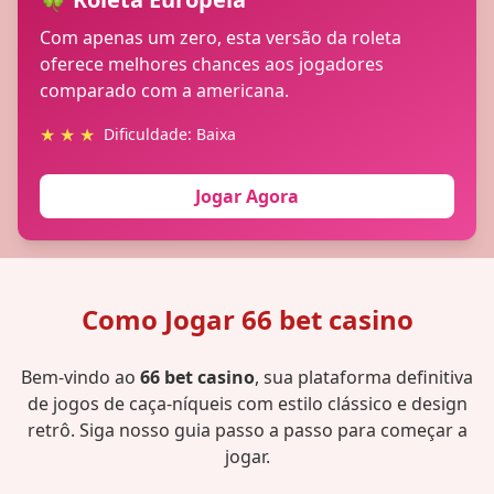
Com apenas um zero, esta versão da roleta
oferece melhores chances aos jogadores
comparado com a americana.
★
★
★
Dificuldade: Baixa
Jogar Agora
Como Jogar 66 bet casino
Bem-vindo ao
66 bet casino
, sua plataforma definitiva
de jogos de caça-níqueis com estilo clássico e design
retrô. Siga nosso guia passo a passo para começar a
jogar.