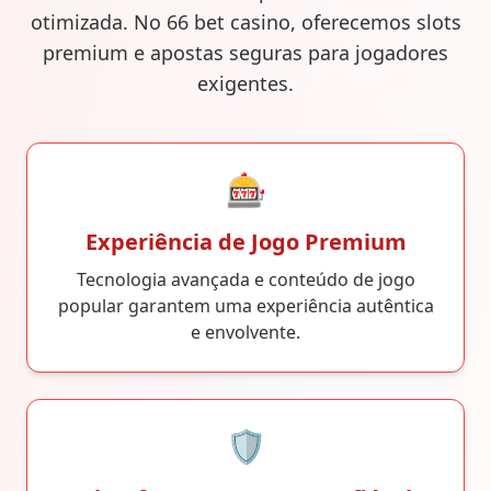
otimizada. No 66 bet casino, oferecemos slots
29/06/2026 Edua*** acertou o jackpot 30,500 BRL 🚀
29/06/2026 Leti*** saque concluido de 800 BRL ✅
premium e apostas seguras para jogadores
29/06/2026 Eduar*** acertou o jackpot 42,500 BRL 💥
exigentes.
29/06/2026 Igo*** saque concluido de 1,900 BRL ✅
29/06/2026 JoaoAn*** ganhou 6,000 BRL 🔥
29/06/2026 Man*** recebeu cashback 115 BRL 🎊
🎰
29/06/2026 JoaoJ*** recebeu bonus 370 BRL 🎁
29/06/2026 Mel*** recebeu cashback 110 BRL 🔄
29/06/2026 Cami*** saque concluido de 3,000 BRL 💸
Experiência de Jogo Premium
29/06/2026 JoaoF*** ganhou 1,500 BRL 💰
Tecnologia avançada e conteúdo de jogo
29/06/2026 JoaoG*** saque concluido de 1,550 BRL ✅
popular garantem uma experiência autêntica
29/06/2026 JoaoJu*** ganhou 4,900 BRL 🏆
e envolvente.
29/06/2026 Pietr*** recebeu bonus 70 BRL 🎁
29/06/2026 Meli*** recebeu bonus 430 BRL ✨
29/06/2026 JoaoPe*** saque concluido de 1,450 BRL 💸
29/06/2026 Manu*** ganhou 7,100 BRL 🔥
🛡️
29/06/2026 Rua*** ganhou 7,100 BRL 🏆
29/06/2026 Bia*** recebeu bonus 100 BRL 🎁