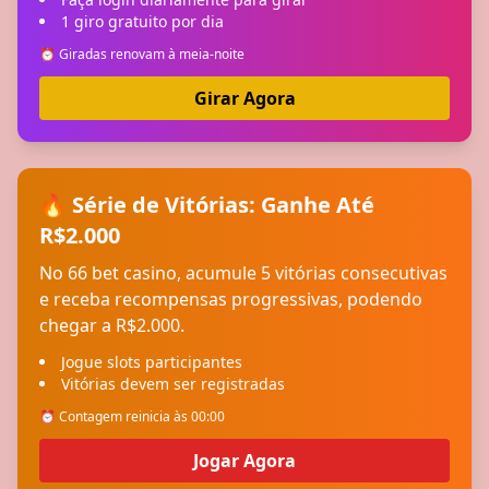
1 giro gratuito por dia
⏰ Giradas renovam à meia-noite
Girar Agora
🔥 Série de Vitórias: Ganhe Até
R$2.000
No 66 bet casino, acumule 5 vitórias consecutivas
e receba recompensas progressivas, podendo
chegar a R$2.000.
Jogue slots participantes
Vitórias devem ser registradas
⏰ Contagem reinicia às 00:00
Jogar Agora