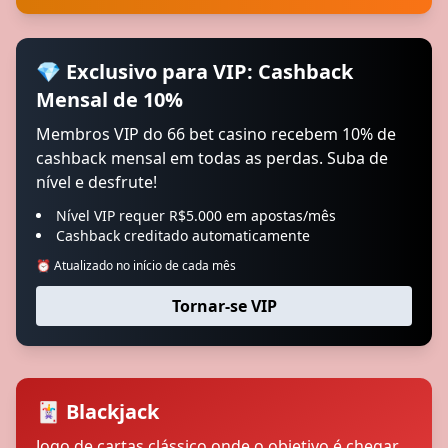
💎 Exclusivo para VIP: Cashback
Mensal de 10%
Membros VIP do 66 bet casino recebem 10% de
cashback mensal em todas as perdas. Suba de
nível e desfrute!
Nível VIP requer R$5.000 em apostas/mês
Cashback creditado automaticamente
⏰ Atualizado no início de cada mês
Tornar-se VIP
🃏 Blackjack
Jogo de cartas clássico onde o objetivo é chegar