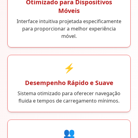
Otimizado para Dispositivos
Móveis
Interface intuitiva projetada especificamente
para proporcionar a melhor experiência
móvel.
⚡
Desempenho Rápido e Suave
Sistema otimizado para oferecer navegação
fluida e tempos de carregamento mínimos.
👥