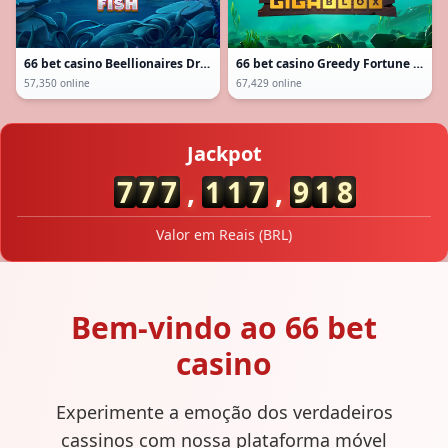
66 bet casino Beellionaires Dream Drop
66 bet casino Greedy Fortune Pig
57,350 online
67,429 online
29/06/2026 Vit*** saque concluido de 1,850 BRL 🏦
Jackpot
29/06/2026 Vito*** ganhou 2,100 BRL 🔥
29/06/2026 Pie*** recebeu bonus 130 BRL 🎁
7
7
7
,
1
7
,
3
1
7
3
29/06/2026 Joa*** recebeu cashback 30 BRL 💵
29/06/2026 Edu*** acertou o jackpot 24,500 BRL 💥
Valor em Reais (BRL)
29/06/2026 Cam*** ganhou 6,800 BRL 💰
29/06/2026 Joao*** recebeu bonus 370 BRL 🎉
29/06/2026 Let*** recebeu bonus 260 BRL ✨
Bem-vindo ao 66 bet
29/06/2026 Piet*** recebeu bonus 40 BRL 🎉
29/06/2026 JoaoM*** acertou o jackpot 7,500 BRL 🚀
casino
29/06/2026 JoaoP*** recebeu cashback 125 BRL 💵
29/06/2026 JoaoMa*** recebeu cashback 45 BRL 💵
Experimente a emoção dos verdadeiros
29/06/2026 JoaoA*** saque concluido de 1,650 BRL ✅
cassinos com nossa plataforma móvel
29/06/2026 JoaoL*** recebeu cashback 85 BRL 💵