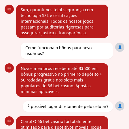
🎟️
Sim, garantimos total segurança com
tecnologia SSL e certificações
internacionais. Todos os nossos jogos
passam por auditorias rigorosas para
assegurar justiça e transparência.
👤
Como funciona o bônus para novos
usuários?
🎟️
Novos membros recebem até R$500 em
bônus progressivo no primeiro depósito +
50 rodadas grátis nos slots mais
populares do 66 bet casino. Apostas
mínimas aplicáveis.
👤
É possível jogar diretamente pelo celular?
🎟️
Claro! O 66 bet casino foi totalmente
otimizado para dispositivos móveis. Jogue