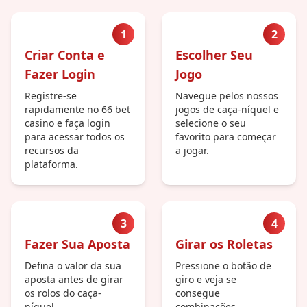
1
2
Criar Conta e
Escolher Seu
Fazer Login
Jogo
Registre-se
Navegue pelos nossos
rapidamente no 66 bet
jogos de caça-níquel e
casino e faça login
selecione o seu
para acessar todos os
favorito para começar
recursos da
a jogar.
plataforma.
3
4
Fazer Sua Aposta
Girar os Roletas
Defina o valor da sua
Pressione o botão de
aposta antes de girar
giro e veja se
os rolos do caça-
consegue
níquel.
combinações