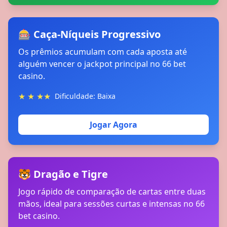
🎰 Caça-Níqueis Progressivo
Os prêmios acumulam com cada aposta até
alguém vencer o jackpot principal no 66 bet
casino.
★
★
★★
Dificuldade: Baixa
Jogar Agora
🐯 Dragão e Tigre
Jogo rápido de comparação de cartas entre duas
mãos, ideal para sessões curtas e intensas no 66
bet casino.