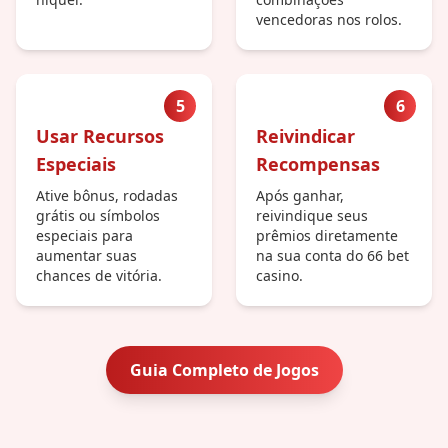
vencedoras nos rolos.
5
6
Usar Recursos
Reivindicar
Especiais
Recompensas
Ative bônus, rodadas
Após ganhar,
grátis ou símbolos
reivindique seus
especiais para
prêmios diretamente
aumentar suas
na sua conta do 66 bet
chances de vitória.
casino.
Guia Completo de Jogos