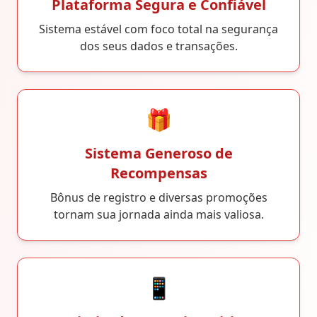
Plataforma Segura e Confiável
29/06/2026 Hen*** recebeu cashback 215 BRL 🎊
29/06/2026 Henr*** ganhou 200 BRL 🏆
Sistema estável com foco total na segurança
29/06/2026 JoaoR*** saque concluido de 2,300 BRL 🏦
dos seus dados e transações.
29/06/2026 Henri*** recebeu cashback 195 BRL 🎊
29/06/2026 JoaoPed*** saque concluido de 1,300 BRL 💸
29/06/2026 Henriq*** recebeu bonus 30 BRL 🎉
29/06/2026 Pietra*** acertou o jackpot 38,500 BRL 🎰
🎁
29/06/2026 Igor*** acertou o jackpot 68,500 BRL 🚀
29/06/2026 JoaoMar*** acertou o jackpot 13,500 BRL 🎰
Sistema Generoso de
29/06/2026 JoaoRa*** acertou o jackpot 38,000 BRL 💥
Recompensas
29/06/2026 JoaoGa*** recebeu bonus 460 BRL 🎉
29/06/2026 JoaoFe*** saque concluido de 3,350 BRL ✅
Bônus de registro e diversas promoções
29/06/2026 JoaoJul*** recebeu cashback 250 BRL 🔄
tornam sua jornada ainda mais valiosa.
29/06/2026 Camil*** acertou o jackpot 28,500 BRL 🚀
29/06/2026 Isa*** ganhou 7,000 BRL 💰
29/06/2026 Isab*** acertou o jackpot 10,500 BRL 🎰
29/06/2026 Gio*** recebeu bonus 120 BRL ✨
📱
29/06/2026 JoaoJuli*** recebeu cashback 215 BRL 🔄