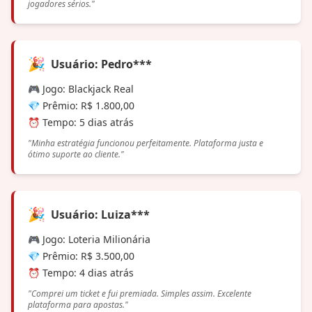
jogadores sérios."
🎉
Usuário: Pedro***
🎮 Jogo:
Blackjack Real
💎 Prêmio:
R$ 1.800,00
⏰ Tempo:
5 dias atrás
"Minha estratégia funcionou perfeitamente. Plataforma justa e
ótimo suporte ao cliente."
🎉
Usuário: Luiza***
🎮 Jogo:
Loteria Milionária
💎 Prêmio:
R$ 3.500,00
⏰ Tempo:
4 dias atrás
"Comprei um ticket e fui premiada. Simples assim. Excelente
plataforma para apostas."